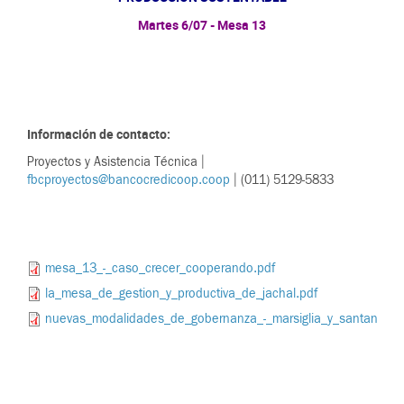
Martes 6/07 - Mesa 13
Información de contacto:
Proyectos y Asistencia Técnica |
fbcproyectos@bancocredicoop.coop
| (011) 5129-5833
mesa_13_-_caso_crecer_cooperando.pdf
la_mesa_de_gestion_y_productiva_de_jachal.pdf
nuevas_modalidades_de_gobernanza_-_marsiglia_y_santandreu