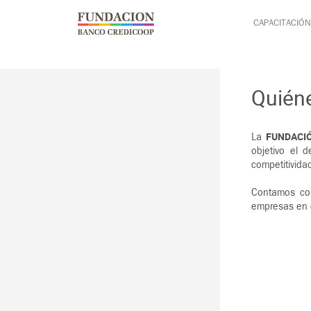
Pasar al contenido principal
Jump to main content
CAPACITACIÓN
Quién
FUNDACI
La
objetivo el 
competitivida
Contamos con
empresas en e