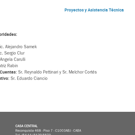
Proyectos y Asistencia Técnica
oridades:
Lic. Alejandro Samek
ic. Sergio Clur
 Angela Carulli
triz Rabin
 Cuentas
: Sr. Reynaldo Pettinari y Sr. Melchor Cortés
utivo
: Sr. Eduardo Ciancio
CASA CENTRAL
Reconquista 468 - Piso 7 - C1003ABJ - CABA