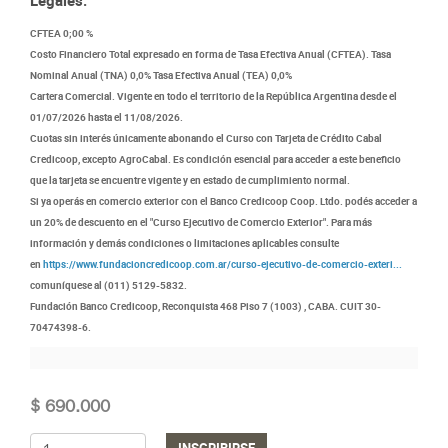
Legales:
CFTEA 0;00 %
Costo Financiero Total expresado en forma de Tasa Efectiva Anual (CFTEA). Tasa
Nominal Anual (TNA) 0,0% Tasa Efectiva Anual (TEA) 0,0%
Cartera Comercial. Vigente en todo el territorio de la República Argentina desde el
01/07/2026 hasta el 11/08/2026.
Cuotas sin interés únicamente abonando el Curso con Tarjeta de Crédito Cabal
Credicoop, excepto AgroCabal. Es condición esencial para acceder a este beneficio
que la tarjeta se encuentre vigente y en estado de cumplimiento normal.
Si ya operás en comercio exterior con el Banco Credicoop Coop. Ltdo. podés acceder a
un 20% de descuento en el "Curso Ejecutivo de Comercio Exterior". Para más
información y demás condiciones o limitaciones aplicables consulte
en
https://www.fundacioncredicoop.com.ar/curso-ejecutivo-de-comercio-exteri...
comuníquese al (011) 5129-5832.
Fundación Banco Credicoop, Reconquista 468 Piso 7 (1003) , CABA. CUIT 30-
70474398-6.
$ 690.000