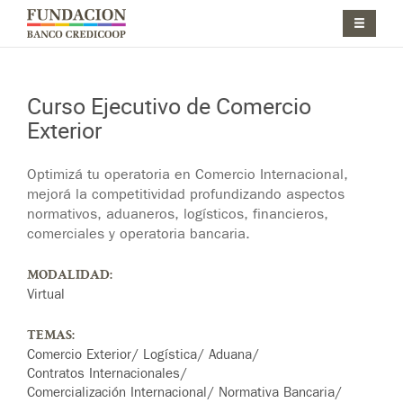
Pasar al contenido principal
Jump to main content
Curso Ejecutivo de Comercio
Exterior
Jump to main content
Optimizá tu operatoria en Comercio Internacional,
mejorá la competitividad profundizando aspectos
normativos, aduaneros, logísticos, financieros,
comerciales y operatoria bancaria.
MODALIDAD:
Virtual
TEMAS:
Comercio Exterior
Logística
Aduana
Contratos Internacionales
Comercialización Internacional
Normativa Bancaria