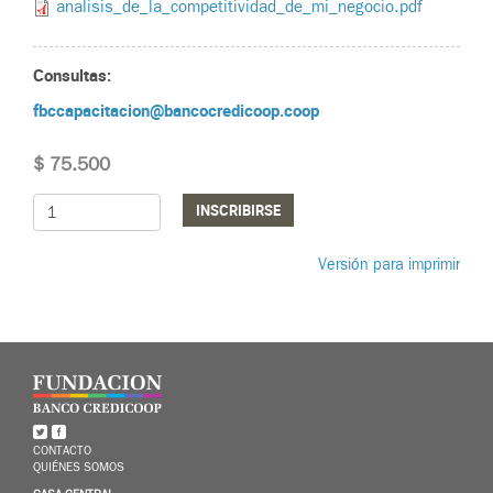
analisis_de_la_competitividad_de_mi_negocio.pdf
Consultas:
fbccapacitacion@bancocredicoop.coop
$ 75.500
INSCRIBIRSE
Versión para imprimir
CONTACTO
QUIÉNES SOMOS