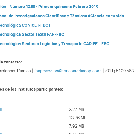
ción - Número 1259 · Primera quincena Febrero 2019
nal de Investigaciones Científicas y Técnicas #Ciencia en tu vida
Tecnológica CONICET-FBC II
Tecnológica Sector Textil FAN-FBC
Tecnológica Sectores Logística y Transporte CADIEEL-FBC
de contacto:
sistencia Técnica |
fbcproyectos@bancocredicoop.coop
| (011) 5129-58
s de los Institutos participantes:
df
2.27 MB
13.76 MB
7.92 MB