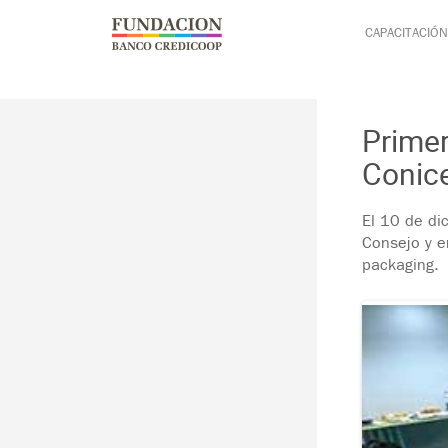
Pasar al contenido principal
Jump to main content
CAPACITACIÓN
Primer
Conic
El 10 de di
Consejo y e
packaging.