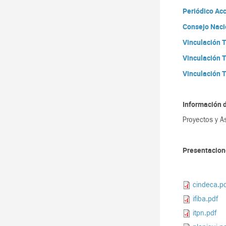
Periódico Ac
Consejo Nacio
Vinculación 
Vinculación 
Vinculación 
Información 
Proyectos y A
Presentacione
cindeca.p
ifiba.pdf
itpn.pdf