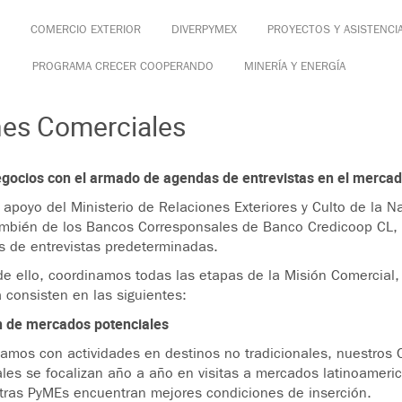
COMERCIO EXTERIOR
DIVERPYMEX
PROYECTOS Y ASISTENCI
PROGRAMA CRECER COOPERANDO
MINERÍA Y ENERGÍA
nes Comerciales
egocios con el armado de agendas de entrevistas en el mercad
 apoyo del Ministerio de Relaciones Exteriores y Culto de la 
mbién de los Bancos Corresponsales de Banco Credicoop CL,
 de entrevistas predeterminadas.
de ello, coordinamos todas las etapas de la Misión Comercial,
 consisten en las siguientes:
n de mercados potenciales
tamos con actividades en destinos no tradicionales, nuestros 
ales se focalizan año a año en visitas a mercados latinoame
ras PyMEs encuentran mejores condiciones de inserción.