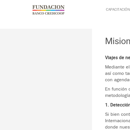
Pasar al contenido principal
Jump to main content
CAPACITACIÓN
Misio
Viajes de n
Mediante el
así como ta
con agendas
En función 
metodología
1. Detecció
Si bien con
Internacion
donde nuest