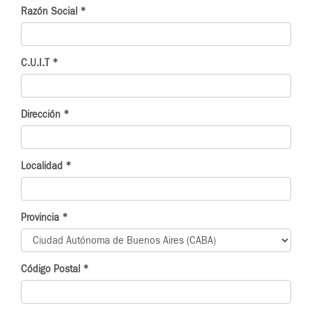
Razón Social
*
C.U.I.T
*
Dirección
*
Localidad
*
Provincia
*
Código Postal
*