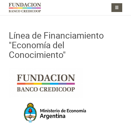
Pasar al contenido principal
Jump to main content
Línea de Financiamiento
"Economía del
Conocimiento"