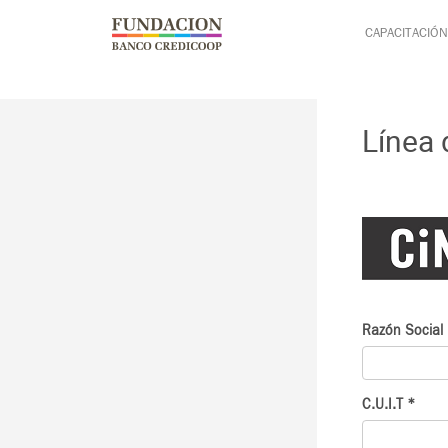
Pasar al contenido principal
Jump to main content
CAPACITACIÓN
Línea
Razón Social
C.U.I.T
*