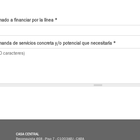
ado a financiar por la línea
*
manda de servicios concreta y/o potencial que necesitaría
*
CASA CENTRAL
Reconquista 468 - Piso 7 - C1003ABJ - CABA