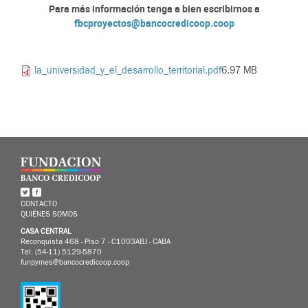
Para más información tenga a bien escribirnos a
fbcproyectos@bancocredicoop.coop
la_universidad_y_el_desarrollo_territorial.pdf
6.97 MB
CONTACTO
QUIÉNES SOMOS
CASA CENTRAL
Reconquista 468 - Piso 7 - C1003ABJ - CABA
Tel. (54-11) 5129-5870
funpymes@bancocredicoop.coop