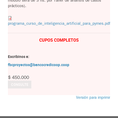
módulo será de 3 hs. por Taller de análisis de casos
prácticos).
programa_curso_de_inteligencia_artificial_para_pymes.pdf
CUPOS COMPLETOS
Escribinos a:
fbcproyectos@bancocredicoop.coop
$ 450.000
CONSULTE
Versión para imprimir