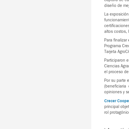
diseño de mej
La exposición
funcionamient
certificacion
altos costos,
Para finalizar
Programa Crec
Tarjeta AgroC
Participaron 
Ciencias Agra
el proceso de
Por su parte 
(beneficiaria
opiniones y s
Crecer Coop
principal obj
rol protagóni