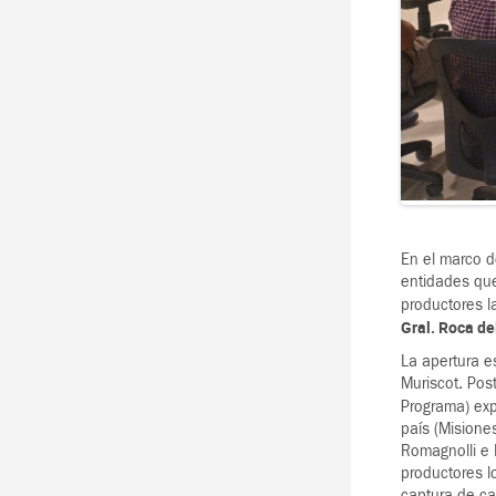
En el marco de
entidades que
productores l
Gral. Roca d
La apertura e
Muriscot. Pos
Programa) exp
país (Misione
Romagnolli e I
productores l
captura de ca