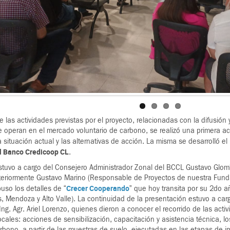
 las actividades previstas por el proyecto, relacionadas con la difusión 
 operan en el mercado voluntario de carbono, se realizó una primera act
a situación actual y las alternativas de acción. La misma se desarrolló 
el Banco Credicoop CL
.
stuvo a cargo del Consejero Administrador Zonal del BCCL Gustavo Glombov
teriormente Gustavo Marino (Responsable de Proyectos de nuestra Fun
Crecer Cooperando
uso los detalles de “
” que hoy transita por su 2do a
s, Mendoza y Alto Valle). La continuidad de la presentación estuvo a carg
ng. Agr. Ariel Lorenzo, quienes dieron a conocer el recorrido de las acti
ocales: acciones de sensibilización, capacitación y asistencia técnica, l
rbono, a partir de las muestras de suelo, ejecutadas en las etapas de i