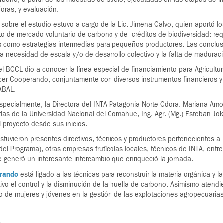
oras, y evaluación.
 sobre el estudio estuvo a cargo de la Lic. Jimena Calvo, quien aportó l
o de mercado voluntario de carbono y de créditos de biodiversidad: req
es como estrategias intermedias para pequeños productores. Las conclus
 la necesidad de escala y/o de desarrollo colectivo y la falta de madurac
 el BCCL dio a conocer la línea especial de financiamiento para Agricultu
er Cooperando, conjuntamente con diversos instrumentos financieros y cre
ABAL.
especialmente, la Directora del INTA Patagonia Norte Cdora. Mariana Amo
rias de la Universidad Nacional del Comahue, Ing. Agr. (Mg.) Esteban 
l proyecto desde sus inicios.
estuvieron presentes directivos, técnicos y productores pertenecientes a
 del Programa), otras empresas frutícolas locales, técnicos de INTA, entr
e generó un interesante intercambio que enriqueció la jornada.
erando
está ligado a las técnicas para reconstruir la materia orgánica y la
etivo el control y la disminución de la huella de carbono. Asimismo aten
co de mujeres y jóvenes en la gestión de las explotaciones agropecuarias