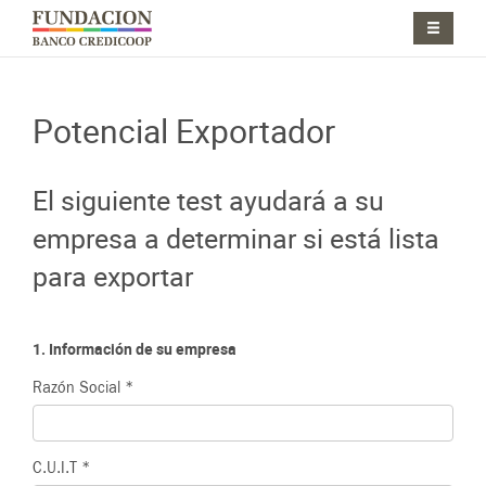
Pasar al contenido principal
Jump to main content
Potencial Exportador
El siguiente test ayudará a su
empresa a determinar si está lista
para exportar
1. Información de su empresa
Razón Social
*
C.U.I.T
*