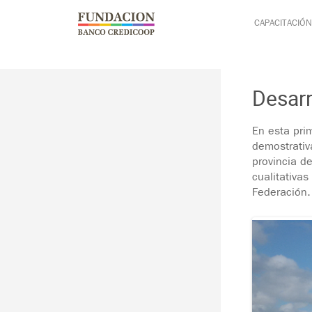
Pasar al contenido principal
Jump to main content
CAPACITACIÓN
Desarr
En esta pri
demostrativ
provincia d
cualitativa
Federación.