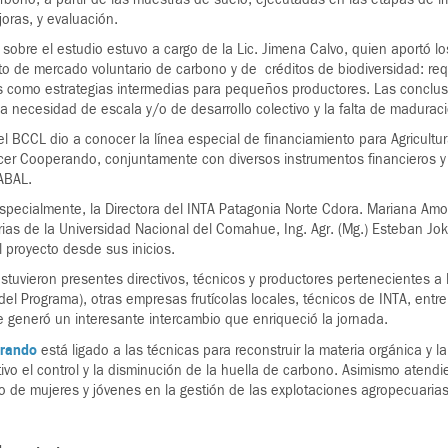
oras, y evaluación.
 sobre el estudio estuvo a cargo de la Lic. Jimena Calvo, quien aportó l
o de mercado voluntario de carbono y de créditos de biodiversidad: req
es como estrategias intermedias para pequeños productores. Las conclus
 la necesidad de escala y/o de desarrollo colectivo y la falta de madurac
 el BCCL dio a conocer la línea especial de financiamiento para Agricultu
er Cooperando, conjuntamente con diversos instrumentos financieros y cre
ABAL.
especialmente, la Directora del INTA Patagonia Norte Cdora. Mariana Amo
rias de la Universidad Nacional del Comahue, Ing. Agr. (Mg.) Esteban 
l proyecto desde sus inicios.
estuvieron presentes directivos, técnicos y productores pertenecientes a
 del Programa), otras empresas frutícolas locales, técnicos de INTA, entr
e generó un interesante intercambio que enriqueció la jornada.
erando
está ligado a las técnicas para reconstruir la materia orgánica y la
etivo el control y la disminución de la huella de carbono. Asimismo aten
co de mujeres y jóvenes en la gestión de las explotaciones agropecuarias