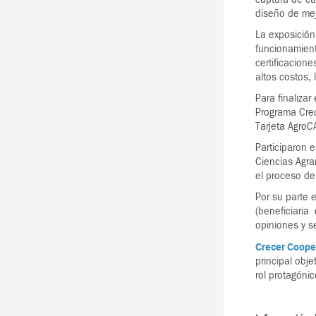
diseño de mej
La exposición
funcionamient
certificacion
altos costos,
Para finalizar
Programa Crec
Tarjeta AgroC
Participaron 
Ciencias Agra
el proceso de
Por su parte 
(beneficiaria
opiniones y s
Crecer Coop
principal obj
rol protagóni