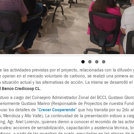
 las actividades previstas por el proyecto, relacionadas con la difusión 
 operan en el mercado voluntario de carbono, se realizó una primera act
a situación actual y las alternativas de acción. La misma se desarrolló 
el Banco Credicoop CL
.
stuvo a cargo del Consejero Administrador Zonal del BCCL Gustavo Glombov
teriormente Gustavo Marino (Responsable de Proyectos de nuestra Fun
Crecer Cooperando
uso los detalles de “
” que hoy transita por su 2do a
s, Mendoza y Alto Valle). La continuidad de la presentación estuvo a carg
ng. Agr. Ariel Lorenzo, quienes dieron a conocer el recorrido de las acti
ocales: acciones de sensibilización, capacitación y asistencia técnica, l
rbono, a partir de las muestras de suelo, ejecutadas en las etapas de i