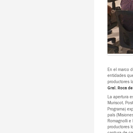
En el marco de
entidades que
productores l
Gral. Roca d
La apertura e
Muriscot. Pos
Programa) exp
país (Misione
Romagnolli e I
productores l
captura de ca